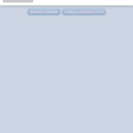
Version complète
Français (France) LS v4