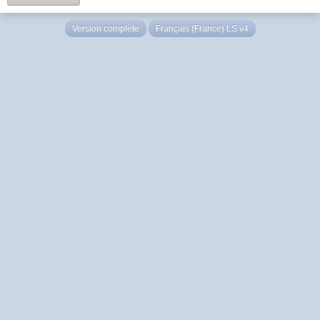
Version complète
Français (France) LS v4