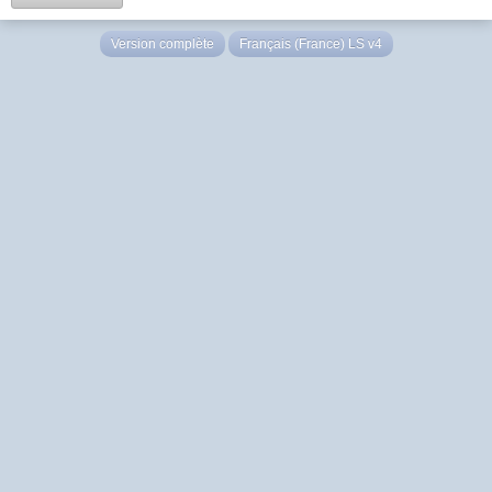
Version complète
Français (France) LS v4