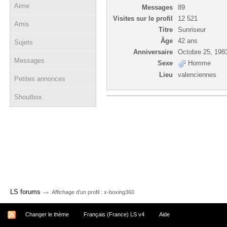
Aime
Messages
89
Visites sur le profil
12 521
Amis
Titre
Sunriseur
Âge
42 ans
Sujets
Anniversaire
Octobre 25, 198
Messages
Sexe
Homme
Lieu
valenciennes
Petites annonces
Shoutbox
→
LS forums
Affichage d'un profil : x-boxing360
Changer le thème
Français (France) LS v4
Aide