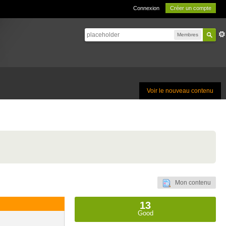
Connexion
Créer un compte
Membres
Voir le nouveau contenu
Mon contenu
13
Good