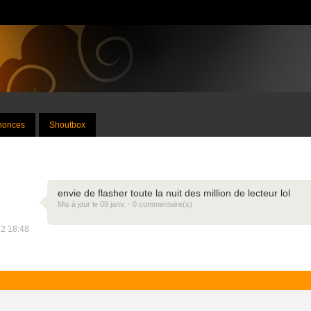
nnonces
Shoutbox
envie de flasher toute la nuit des million de lecteur lol
Mis à jour le 08 janv. · 0 commentaire(s)
12 18:48