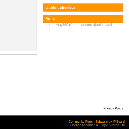
Outils utilisateur
Amis
x-boxing360 n'a pas encore ajouté d'ami.
Privacy Policy
Community Forum Software by IP.Board
Licence accordée à : Logic Sunrise Ltd