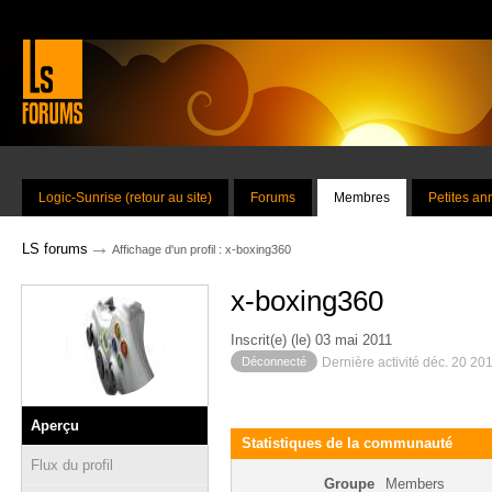
Logic-Sunrise (retour au site)
Forums
Membres
Petites a
→
LS forums
Affichage d'un profil : x-boxing360
x-boxing360
Inscrit(e) (le) 03 mai 2011
Déconnecté
Dernière activité déc. 20 20
Aperçu
Statistiques de la communauté
Flux du profil
Groupe
Members