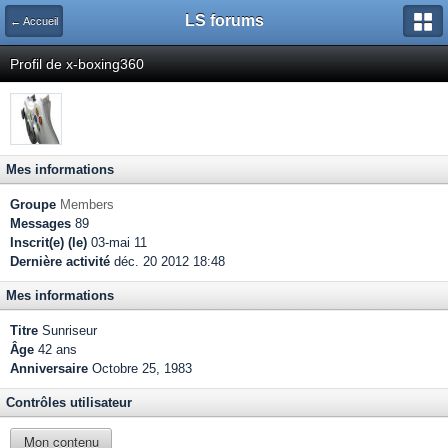
LS forums
← Accueil
Profil de x-boxing360
Mes informations
Groupe
Members
Messages
89
Inscrit(e) (le)
03-mai 11
Dernière activité
déc. 20 2012 18:48
Mes informations
Titre
Sunriseur
Âge
42 ans
Anniversaire
Octobre 25, 1983
Contrôles utilisateur
Mon contenu