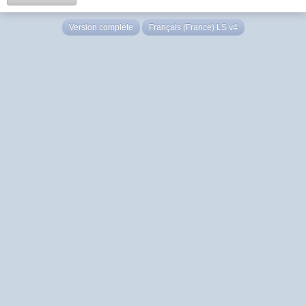
Version complète
Français (France) LS v4