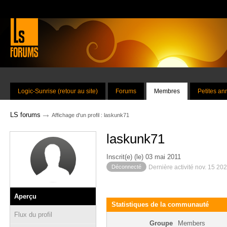
Logic-Sunrise (retour au site)
Forums
Membres
Petites a
→
LS forums
Affichage d'un profil : laskunk71
laskunk71
Inscrit(e) (le) 03 mai 2011
Déconnecté
Dernière activité nov. 15 20
Aperçu
Statistiques de la communauté
Flux du profil
Groupe
Members