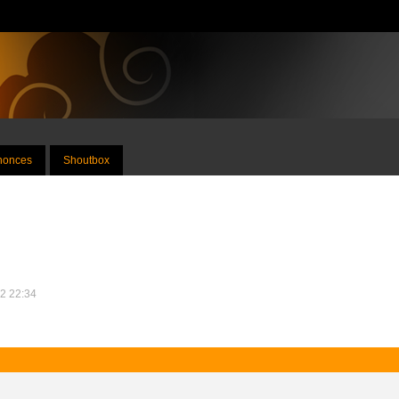
nnonces
Shoutbox
22 22:34