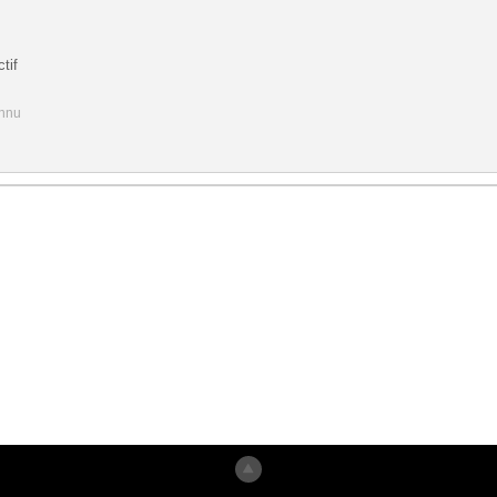
tif
onnu