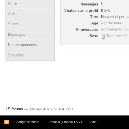
Aime
Messages
5
Visites sur le profil
8 279
Amis
Titre
Nouveau / peu ac
Âge
Âge inconnu
Sujets
Anniversaire
Anniversaire inc
Messages
Sexe
Non spécifié
Petites annonces
Shoutbox
→
LS forums
Affichage d'un profil : laskunk71
Changer le thème
Français (France) LS v4
Aide