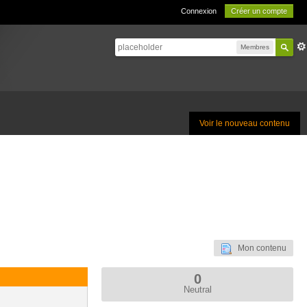
Connexion
Créer un compte
Membres
Voir le nouveau contenu
Mon contenu
0
Neutral