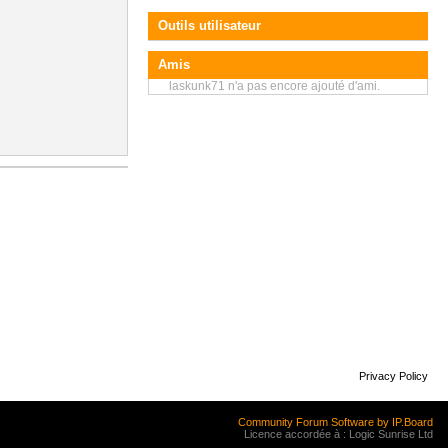
Outils utilisateur
Amis
laskunk71 n'a pas encore ajouté d'ami.
Privacy Policy
Community Forum Software by IP.Board
Licence accordée à : Logic Sunrise Ltd