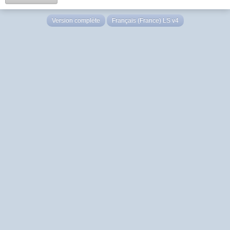
Version complète
Français (France) LS v4