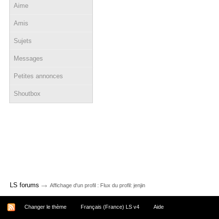
Aime
Amis
Sujets
Messages
Petites annonces
Shoutbox
→
LS forums
Affichage d'un profil : Flux du profil: jenjin
Changer le thème
Français (France) LS v4
Aide