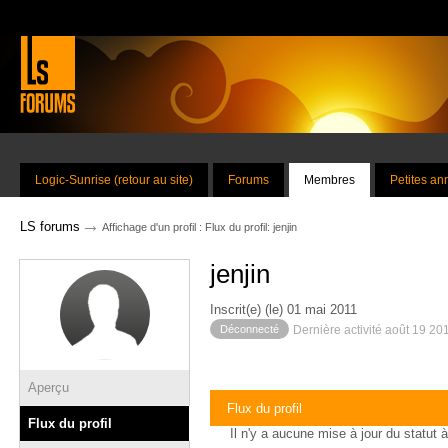
Logic-Sunrise (retour au site)
Forums
Membres
Petites a
→
LS forums
Affichage d'un profil : Flux du profil: jenjin
jenjin
Inscrit(e) (le) 01 mai 2011
Déconnecté
Dernière activité août 19 20
Aperçu
Flux du profil
Flux du profil
Il n'y a aucune mise à jour du statut à