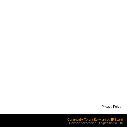
Privacy Policy
Community Forum Software by IP.Board
Licence accordée à : Logic Sunrise Ltd