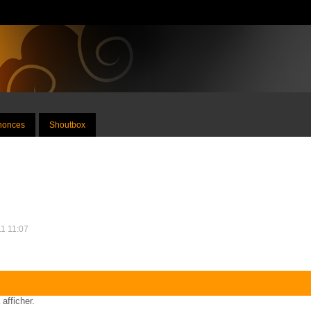
nnonces
Shoutbox
11 11:07
 afficher.