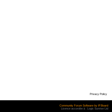
Privacy Policy
Community Forum Software by IP.Board
Licence accordée à : Logic Sunrise Ltd