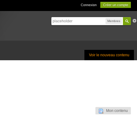
Connexion
Créer un compte
Membres
Voir le nouveau contenu
Mon contenu