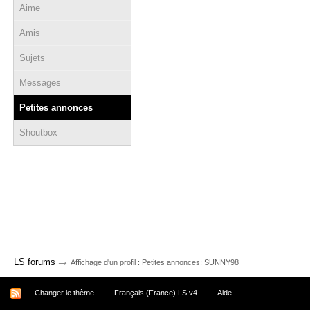
Aime
Amis
Sujets
Messages
Petites annonces
Shoutbox
→
LS forums
Affichage d'un profil : Petites annonces: SUNNY98
Changer le thème
Français (France) LS v4
Aide