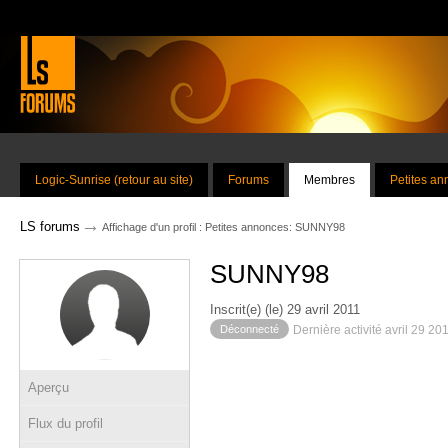
Logic-Sunrise (retour au site)
Forums
Membres
Petites a
→
LS forums
Affichage d'un profil : Petites annonces: SUNNY98
SUNNY98
Inscrit(e) (le) 29 avril 2011
Déconnecté
Dernière activité avril 29 20
Aperçu
Flux du profil