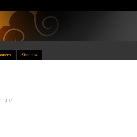
nnonces
Shoutbox
11 14:18