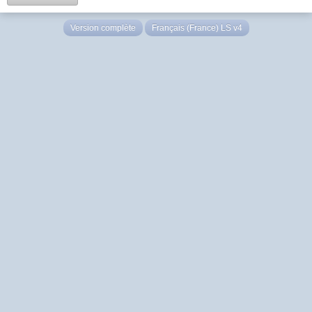
Version complète
Français (France) LS v4