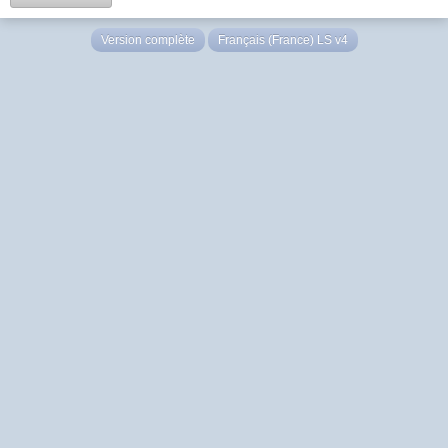
Version complète
Français (France) LS v4