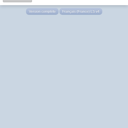
Version complète
Français (France) LS v4