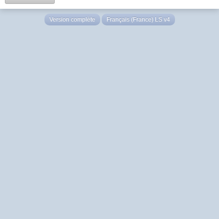
Version complète
Français (France) LS v4