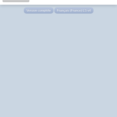
Version complète
Français (France) LS v4