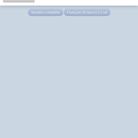
Version complète
Français (France) LS v4