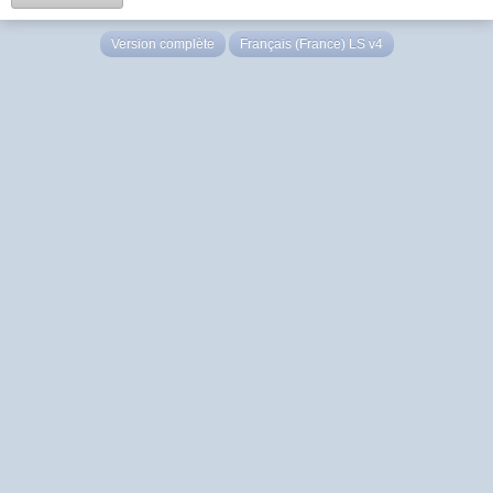
Version complète
Français (France) LS v4