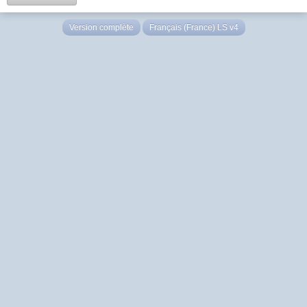
Version complète
Français (France) LS v4