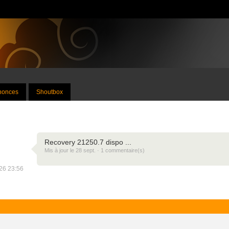
nnonces
Shoutbox
Recovery 21250.7 dispo ...
Mis à jour le 28 sept. · 1 commentaire(s)
026 23:56