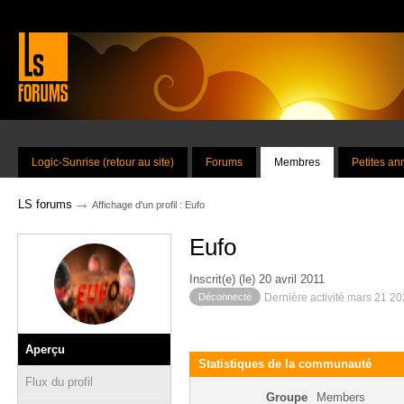
Logic-Sunrise (retour au site)
Forums
Membres
Petites a
→
LS forums
Affichage d'un profil : Eufo
Eufo
Inscrit(e) (le) 20 avril 2011
Déconnecté
Dernière activité mars 21 2
Aperçu
Statistiques de la communauté
Flux du profil
Groupe
Members