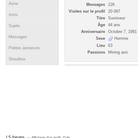
Aime
Messages
226
Visites sur le profil
20 097
Amis
Titre
Sunriseur
Âge
44 ans
Sujets
Anniversaire
Octobre 7, 1981
Messages
Sexe
Homme
Lieu
63
Petites annonces
Passions
Mining asic
Shoutbox
→
LS forums
Affichage d'un profil : Eufo