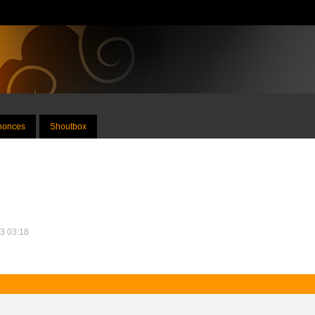
nnonces
Shoutbox
13 03:18