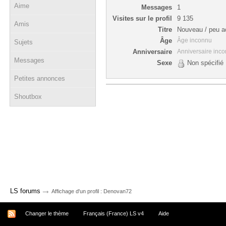
Aime
Messages
1
Visites sur le profil
9 135
Amis
Titre
Nouveau / peu ac
Âge
Âge inconnu
Sujets
Anniversaire
Anniversaire inc
Messages
Sexe
Non spécifié
Petites annonces
Shoutbox
→
LS forums
Affichage d'un profil : Denovan72
Changer le thème
Français (France) LS v4
Aide