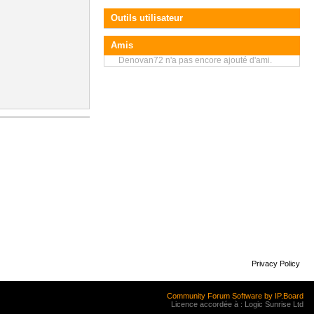
Outils utilisateur
Amis
Denovan72 n'a pas encore ajouté d'ami.
Privacy Policy
Community Forum Software by IP.Board
Licence accordée à : Logic Sunrise Ltd