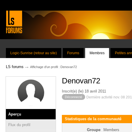
Logic-Sunrise (retour au site)
Forums
Membres
Petites a
→
LS forums
Affichage d'un profil : Denovan72
Denovan72
Inscrit(e) (le) 18 avril 2011
Déconnecté
Dernière activité nov. 08 20
Aperçu
Statistiques de la communauté
Flux du profil
Groupe
Members