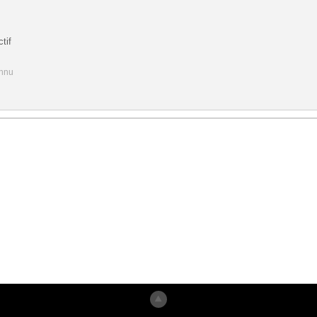
tif
onnu