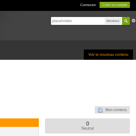
Connexion
Créer un compte
Membres
Voir le nouveau contenu
Mon contenu
0
Neutral