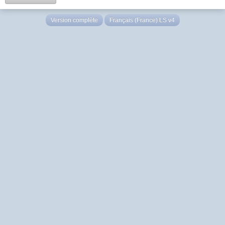
Version complète
Français (France) LS v4