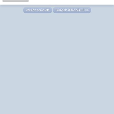
Version complète
Français (France) LS v4