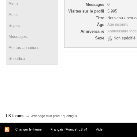
Aime
Messages
0
Visites sur le profil
5 995
Amis
Titre
Nouveau / peu ac
Âge
Âge inconnu
Sujets
Anniversaire
Anniversaire inc
Messages
Sexe
Non spécifié
Petites annonces
Shoutbox
→
LS forums
Affichage d'un profil : quentigus
Changer le thème
Français (France) LS v4
Aide