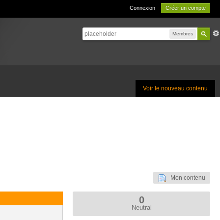
Connexion
Créer un compte
Membres
Voir le nouveau contenu
Mon contenu
0
Neutral