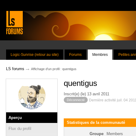
Logic-Sunrise (retour au site)
Forums
Membres
Petites a
→
LS forums
Affichage d'un profil : quentigus
quentigus
Inscrit(e) (le) 13 avril 2011
Déconnecté
Dernière activité juil. 04 20
Aperçu
Statistiques de la communauté
Flux du profil
Groupe
Members