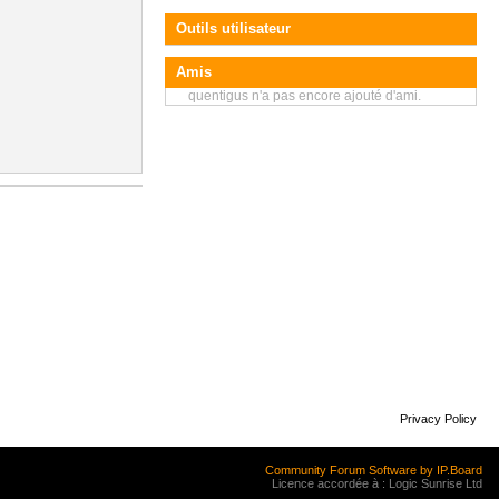
Outils utilisateur
Amis
quentigus n'a pas encore ajouté d'ami.
Privacy Policy
Community Forum Software by IP.Board
Licence accordée à : Logic Sunrise Ltd