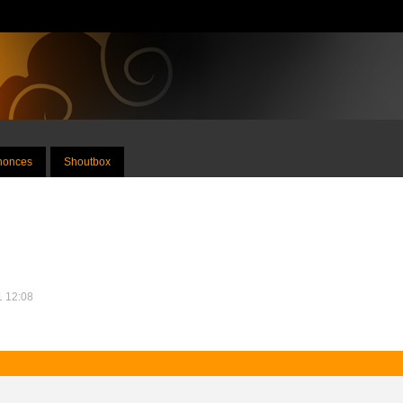
nnonces
Shoutbox
11 12:08