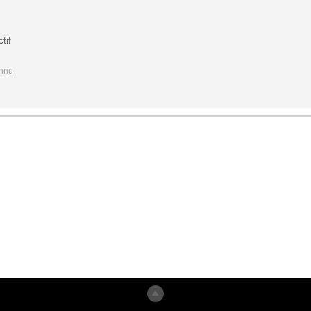
tif
onnu