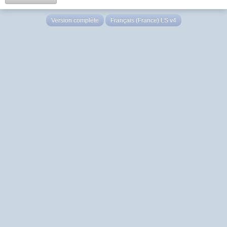
Version complète
Français (France) LS v4