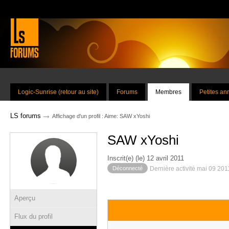
Logic-Sunrise (retour au site)
Forums
Membres
Petites a
→
LS forums
Affichage d'un profil : Aime: SAW xYoshi
SAW xYoshi
Inscrit(e) (le) 12 avril 2011
Déconnecté
Dernière activité mai 09 201
Aperçu
Flux du profil