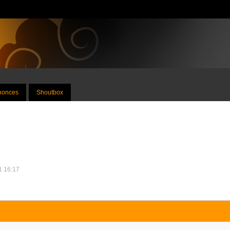
nnonces
Shoutbox
1 16:17