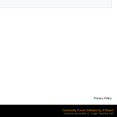
Privacy Policy
Community Forum Software by IP.Board
Licence accordée à : Logic Sunrise Ltd