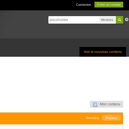
Connexion
Créer un compte
Membres
Voir le nouveau contenu
Mon contenu
Donné(s)
Reçu(s)