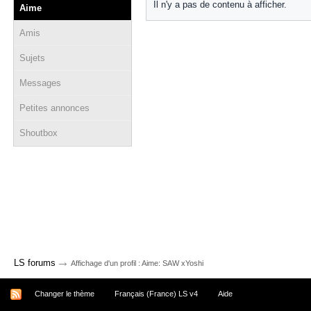
Il n'y a pas de contenu à afficher.
Aime
Amis
Sujets
Messages
Petites annonces
Shoutbox
→
LS forums
Affichage d'un profil : Aime: SAW xYoshi
Changer le thème
Français (France) LS v4
Aide