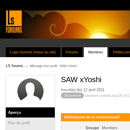
Logic-Sunrise (retour au site)
Forums
Membres
Petites a
→
LS forums
Affichage d'un profil : SAW xYoshi
SAW xYoshi
Inscrit(e) (le) 12 avril 2011
Déconnecté
Dernière activité mai 09 201
Aperçu
Statistiques de la communauté
Flux du profil
Groupe
Members