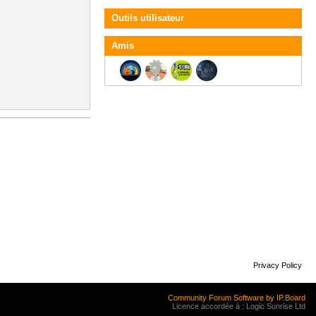
Outils utilisateur
Amis
Privacy Policy
Community Forum Software by IP.Board
Licence accordée à : Logic Sunrise Ltd