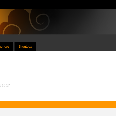
nnonces
Shoutbox
1 16:17