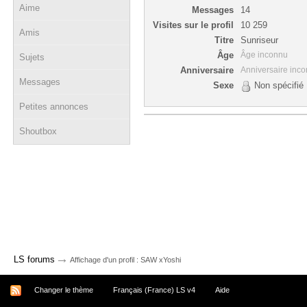
Aime
Messages
14
Visites sur le profil
10 259
Amis
Titre
Sunriseur
Âge
Âge inconnu
Sujets
Anniversaire
Anniversaire inc
Messages
Sexe
Non spécifié
Petites annonces
Shoutbox
→
LS forums
Affichage d'un profil : SAW xYoshi
Changer le thème
Français (France) LS v4
Aide