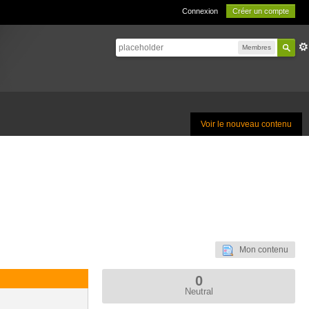
Connexion
Créer un compte
Membres
Voir le nouveau contenu
Mon contenu
0
Neutral