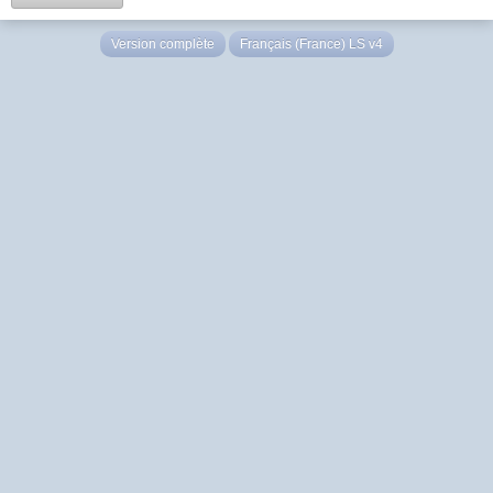
Version complète
Français (France) LS v4