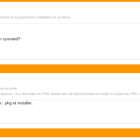
rrant en sysnand pour réinitialiser le système.
en sysnand?
rne en exfat.
essus, c'est d'installer tes PKG depuis une clé usb3 formatée en exfat, tu copies tes PKG d
. pkg et installer..