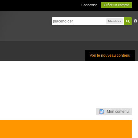
Connexion
Créer un compte
Membres
Voir le nouveau contenu
Mon contenu