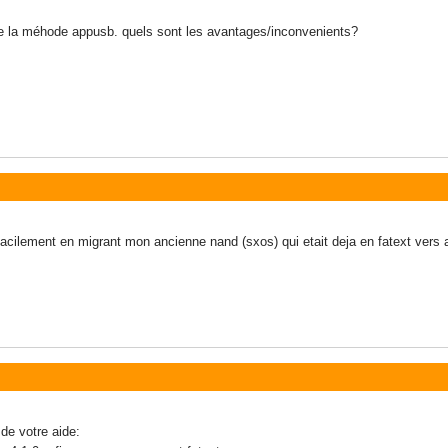
aye la méhode appusb. quels sont les avantages/inconvenients?
si facilement en migrant mon ancienne nand (sxos) qui etait deja en fatext ver
 de votre aide: