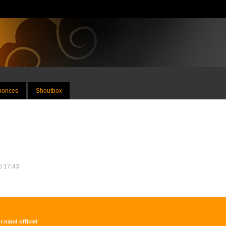
nnonces
Shoutbox
5 17:43
r nand officiel