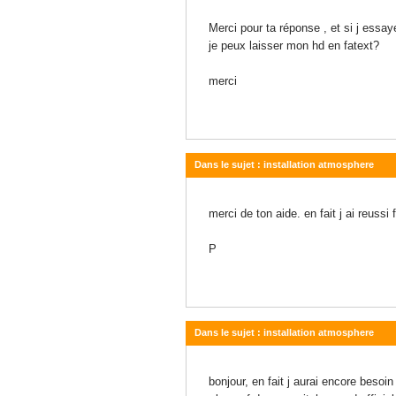
26 août 2024 - 17:22
Merci pour ta réponse , et si j ess
je peux laisser mon hd en fatext?
merci
Dans le sujet : installation atmosphere
03 avril 2024 - 18:13
merci de ton aide. en fait j ai reus
P
Dans le sujet : installation atmosphere
02 avril 2024 - 21:19
bonjour, en fait j aurai encore besoin