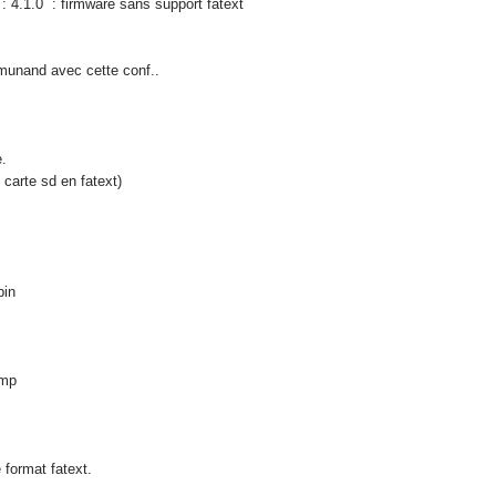
 : 4.1.0 : firmware sans support fatext
munand avec cette conf..
.
carte sd en fatext)
bin
bmp
e format fatext.