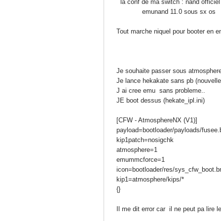
la conf de ma switch : nand officiel
emunand 11.0 sous sx os
Tout marche niquel pour booter en e
Je souhaite passer sous atmosphere
Je lance hekakate sans pb (nouvelle 
J ai cree emu sans probleme..
JE boot dessus (hekate_ipl.ini)
[CFW - AtmosphereNX (V1)]
payload=bootloader/payloads/fusee.
kip1patch=nosigchk
atmosphere=1
emummcforce=1
icon=bootloader/res/sys_cfw_boot.
kip1=atmosphere/kips/*
{}
Il me dit error car il ne peut pa lire l