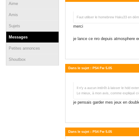
Aime
13 octobre 2024 - 20:06
Amis
Faut utiliser le homebrew Haku33 en déma
Sujets
merci
Messages
je lance ce nro depuis atmosphere 
Petites annonces
Shoutbox
Dans le sujet : PS4 Fw 5.05
27 août 2024 - 19:21
Il n'y a aucun intérêt à laisser le hdd exte
Le mieux, à mon avis, comme expliqué ci-d
je pensais garder mes jeux en double.
Dans le sujet : PS4 Fw 5.05