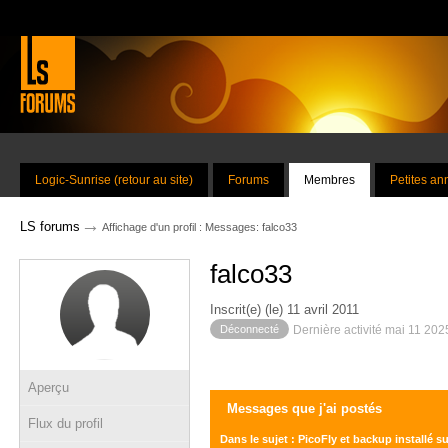
Logic-Sunrise (retour au site)
Forums
Membres
Petites a
→
LS forums
Affichage d'un profil : Messages: falco33
falco33
Inscrit(e) (le) 11 avril 2011
Déconnecté
Dernière activité mai 11 202
Aperçu
Messages que j'ai postés
Flux du profil
Dans le sujet : PicoFly et backup installé su