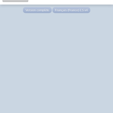
Version complète
Français (France) LS v4