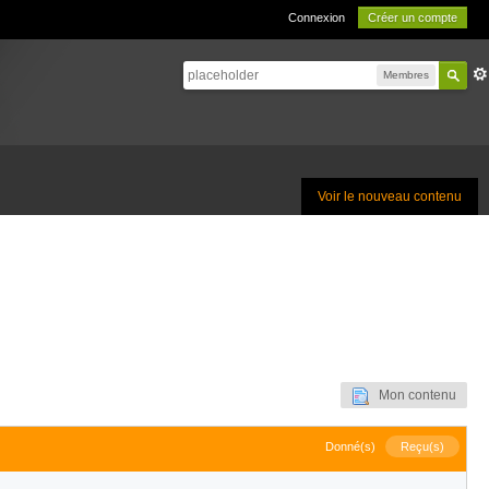
Connexion
Créer un compte
Membres
Voir le nouveau contenu
Mon contenu
Donné(s)
Reçu(s)