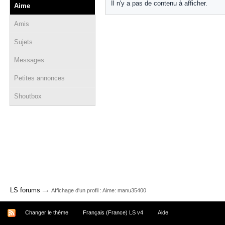
Il n'y a pas de contenu à afficher.
Aime
Amis
Sujets
Messages
Petites annonces
Shoutbox
→
LS forums
Affichage d'un profil : Aime: manu35400
Changer le thème
Français (France) LS v4
Aide