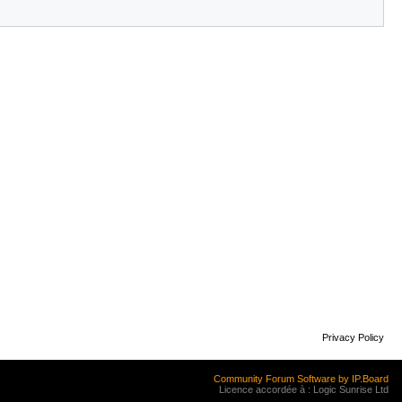
Privacy Policy
Community Forum Software by IP.Board
Licence accordée à : Logic Sunrise Ltd