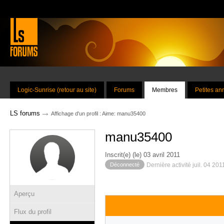
Logic-Sunrise (retour au site)
Forums
Membres
Petites a
→
LS forums
Affichage d'un profil : Aime: manu35400
manu35400
Inscrit(e) (le) 03 avril 2011
Déconnecté
Dernière activité juil. 04 201
Aperçu
Flux du profil