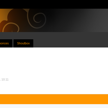
nnonces
Shoutbox
1 10:11