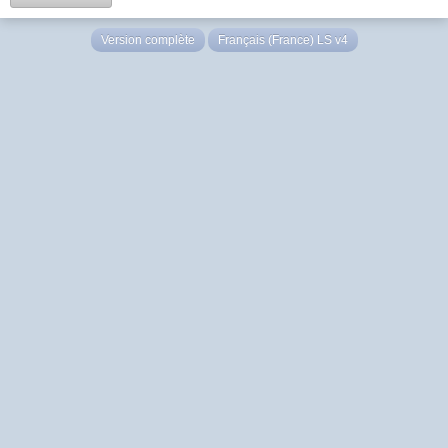
Version complète
Français (France) LS v4