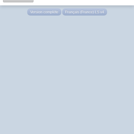
Version complète
Français (France) LS v4