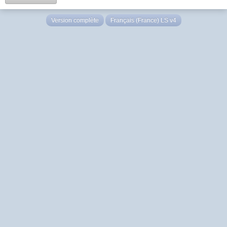
Version complète
Français (France) LS v4