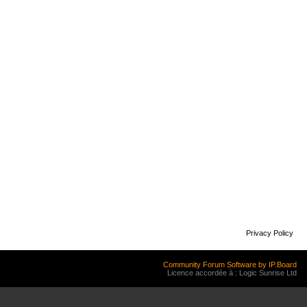
Privacy Policy
Community Forum Software by IP.Board
Licence accordée à : Logic Sunrise Ltd