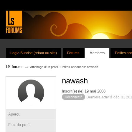
Logic-Sunrise (retour au site)
Forums
Membres
Petites a
→
LS forums
Affichage d'un profil : Petites annonces: nawash
nawash
Inscrit(e) (le) 19 mai 2008
Déconnecté
Dernière activité déc. 31 20
Aperçu
Flux du profil