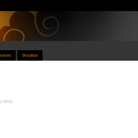
nnonces
Shoutbox
12 00:01