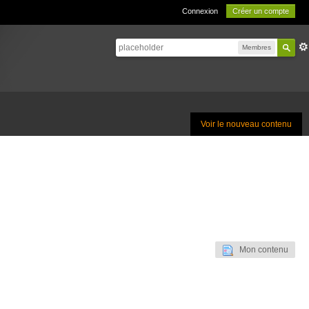
Connexion
Créer un compte
Membres
Voir le nouveau contenu
Mon contenu