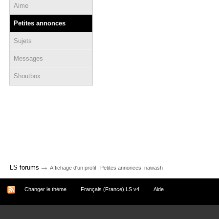
Aime
Petites annonces
Sujets
Messages
Shoutbox
→
LS forums
Affichage d'un profil : Petites annonces: nawash
Changer le thème
Français (France) LS v4
Aide