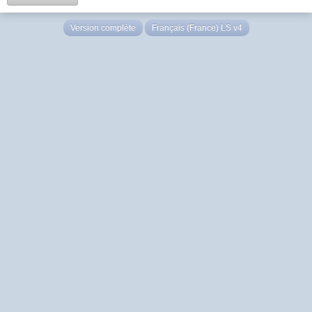
Version complète
Français (France) LS v4