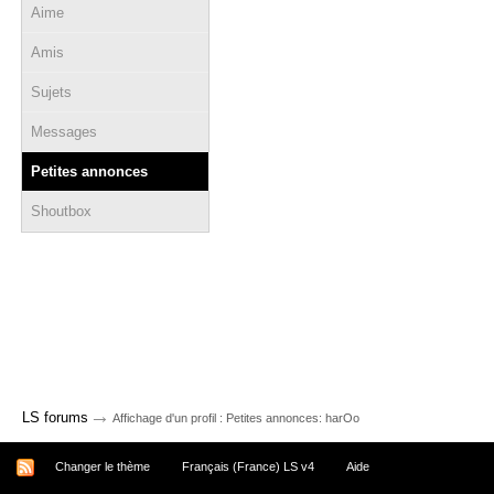
Aime
Amis
Sujets
Messages
Petites annonces
Shoutbox
→
LS forums
Affichage d'un profil : Petites annonces: harOo
Changer le thème
Français (France) LS v4
Aide