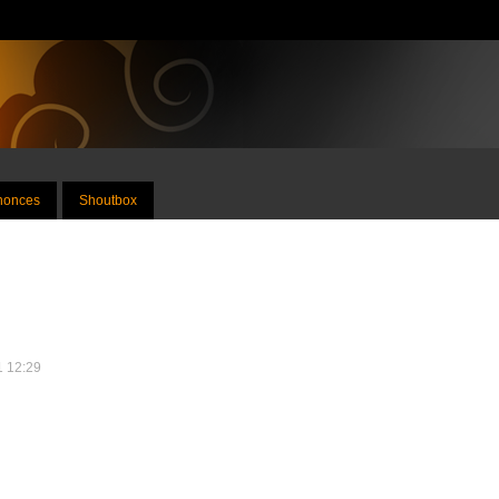
nnonces
Shoutbox
1 12:29