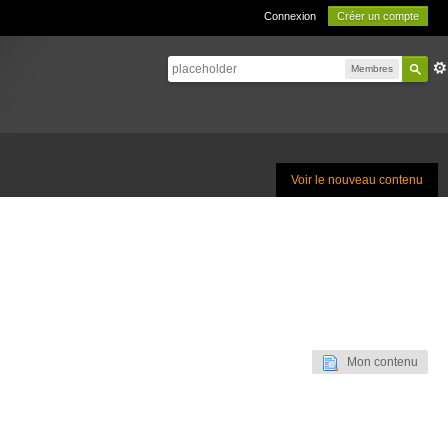
Connexion
Créer un compte
Membres
Voir le nouveau contenu
Mon contenu