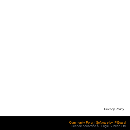
Privacy Policy
Community Forum Software by IP.Board
Licence accordée à : Logic Sunrise Ltd