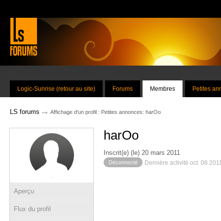
Logic-Sunrise (retour au site)
Forums
Membres
Petites a
→
LS forums
Affichage d'un profil : Petites annonces: harOo
harOo
Inscrit(e) (le) 20 mars 2011
Déconnecté
Dernière activité oct. 08 201
Aperçu
Flux du profil