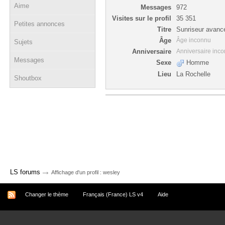
Aime
Messages
972
Visites sur le profil
35 351
Petites annonces
Titre
Sunriseur avanc
Âge
Âge inconnu
Sujets
Anniversaire
Anniversaire inc
Messages
Sexe
Homme
Lieu
La Rochelle
Shoutbox
→
LS forums
Affichage d'un profil : wesley
Changer le thème
Français (France) LS v4
Aide