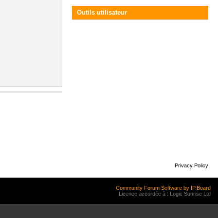
Outils utilisateur
Privacy Policy
Community Forum Software by IP.Board
Licence accordée à : Logic Sunrise Ltd