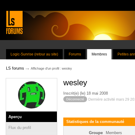
Logic-Sunrise (retour au site)
Forums
Membres
Petites a
→
LS forums
Affichage d'un profil : wesley
wesley
Inscrit(e) (le) 18 mai 2008
Déconnecté
Dernière activité mars 29 2
Aperçu
Statistiques de la communauté
Flux du profil
Groupe
Members