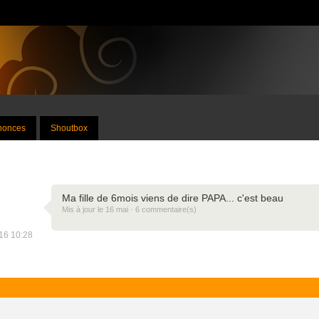
nnonces
Shoutbox
Ma fille de 6mois viens de dire PAPA... c'est beau
Mis à jour le 16 mai · 6 commentaire(s)
016 10:28