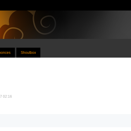
nnonces
Shoutbox
17 02:16