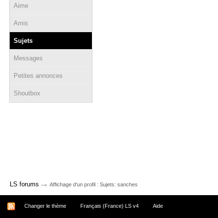
Aime
Amis
Sujets
Messages
Petites annonces
Shoutbox
→
LS forums
Affichage d'un profil : Sujets: sanches
Changer le thème
Français (France) LS v4
Aide