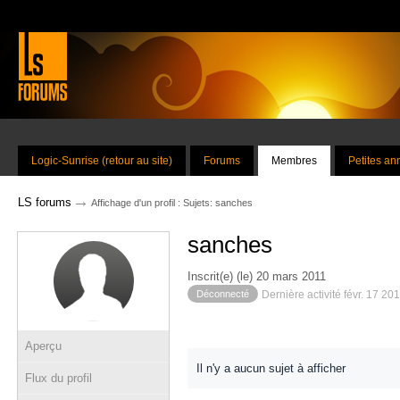
Logic-Sunrise (retour au site)
Forums
Membres
Petites a
→
LS forums
Affichage d'un profil : Sujets: sanches
sanches
Inscrit(e) (le) 20 mars 2011
Déconnecté
Dernière activité févr. 17 20
Aperçu
Il n'y a aucun sujet à afficher
Flux du profil