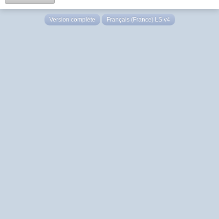
Version complète
Français (France) LS v4