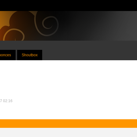
nnonces
Shoutbox
17 02:16