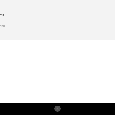
tif
onnu