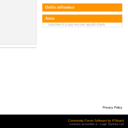
Outils utilisateur
Amis
sanches n'a pas encore ajouté d'ami.
Privacy Policy
Community Forum Software by IP.Board
Licence accordée à : Logic Sunrise Ltd