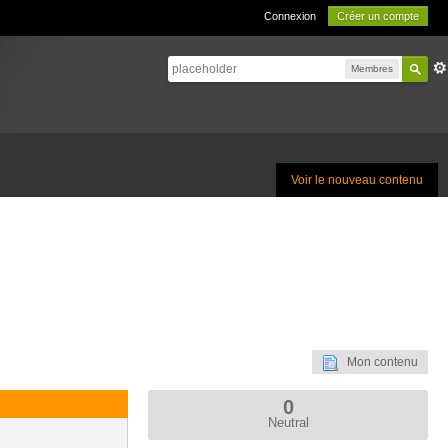
Connexion
Créer un compte
Membres
Voir le nouveau contenu
Mon contenu
0
Neutral