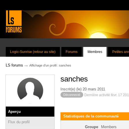
Logic-Sunrise (retour au site)
Forums
Membres
Petites a
→
LS forums
Affichage d'un profil : sanches
sanches
Inscrit(e) (le) 20 mars 2011
Déconnecté
Dernière activité févr. 17 20
Aperçu
Statistiques de la communauté
Flux du profil
Groupe
Members