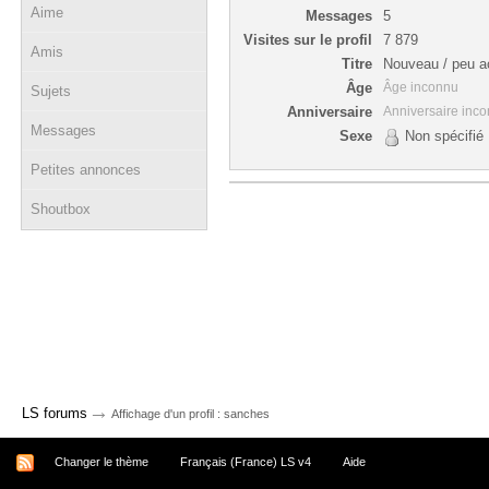
Aime
Messages
5
Visites sur le profil
7 879
Amis
Titre
Nouveau / peu ac
Âge
Âge inconnu
Sujets
Anniversaire
Anniversaire inc
Messages
Sexe
Non spécifié
Petites annonces
Shoutbox
→
LS forums
Affichage d'un profil : sanches
Changer le thème
Français (France) LS v4
Aide