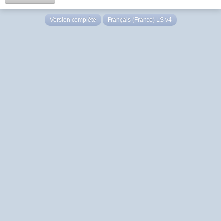
Version complète
Français (France) LS v4