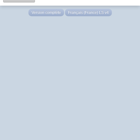
Version complète
Français (France) LS v4