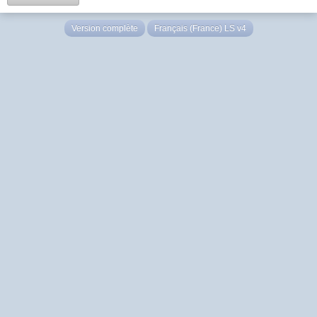
Version complète
Français (France) LS v4