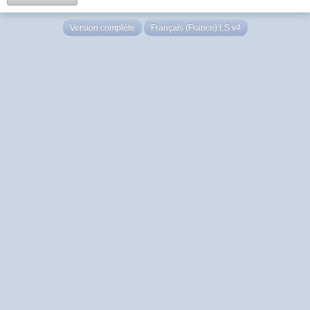
Version complète
Français (France) LS v4