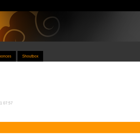
nnonces
Shoutbox
11 07:57