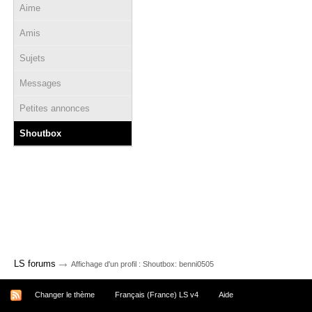
Aime
Amis
Sujets
Messages
Petites annonces
Shoutbox
→
LS forums
Affichage d'un profil : Shoutbox: benni0505
Changer le thème
Français (France) LS v4
Aide