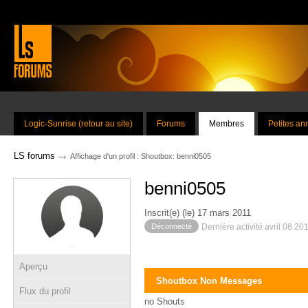
Logic-Sunrise (retour au site)
Forums
Membres
Petites a
→
LS forums
Affichage d'un profil : Shoutbox: benni0505
benni0505
Inscrit(e) (le) 17 mars 2011
Déconnecté
Dernière activité avril 08 20
Aperçu
Shoutbox Non Messages
Flux du profil
no Shouts