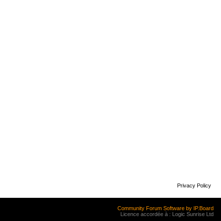
Privacy Policy
Community Forum Software by IP.Board
Licence accordée à : Logic Sunrise Ltd