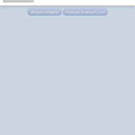
Version complète
Français (France) LS v4