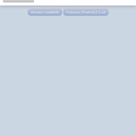
Version complète
Français (France) LS v4