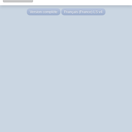
Version complète
Français (France) LS v4