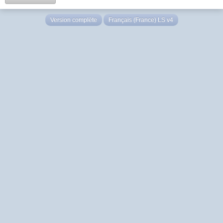
Version complète
Français (France) LS v4