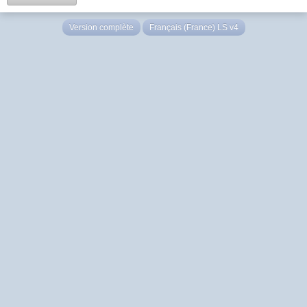
Version complète
Français (France) LS v4