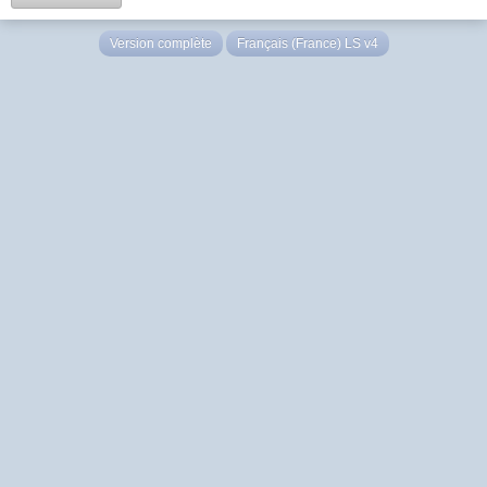
Version complète
Français (France) LS v4